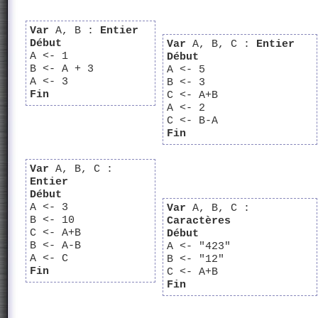
Var
A, B :
Entier
Début
Var
A, B, C :
Entier
A <- 1
Début
B <- A + 3
A <- 5
A <- 3
B <- 3
Fin
C <- A+B
A <- 2
C <- B-A
Fin
Var
A, B, C :
Entier
Début
A <- 3
Var
A, B, C :
B <- 10
Caractères
C <- A+B
Début
B <- A-B
A <- "423"
A <- C
B <- "12"
Fin
C <- A+B
Fin