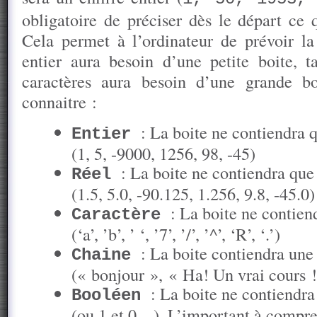
obligatoire de préciser dès le départ ce 
Cela permet à l’ordinateur de prévoir la 
entier aura besoin d’une petite boite, 
caractères aura besoin d’une grande b
connaitre :
: La boite ne contiendra q
Entier
(1, 5, -9000, 1256, 98, -45)
: La boite ne contiendra que 
Réel
(1.5, 5.0, -90.125, 1.256, 9.8, -45.0)
: La boite ne contien
Caractère
(‘a’, ’b’, ’ ‘, ’7’, ’/’, ’^’, ‘R’, ‘.’)
: La boite contiendra une 
Chaine
(« bonjour », « Ha! Un vrai cours !
: La boite ne contien
Booléen
(ou 1 et 0…). L’important à compre