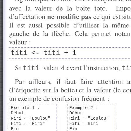
avec la valeur de la boite toto. Impor
ne modifie pas
d’affectation
ce qui est sit
Il est aussi possible d’utiliser la même
gauche de la flèche. Cela permet nota
valeur :
titi <- titi + 1
Si
valait
avant l’instruction,
titi
4
t
Par ailleurs, il faut faire attention
(l’étiquette sur la boite) et la valeur (le c
un exemple de confusion fréquent :
Exemple 1 :
Exemple 2 :
Début
Début
Riri ← "Loulou"
Riri ← "Loulou"
Fifi ← "Riri"
Fifi ← Riri
Fin
Fin