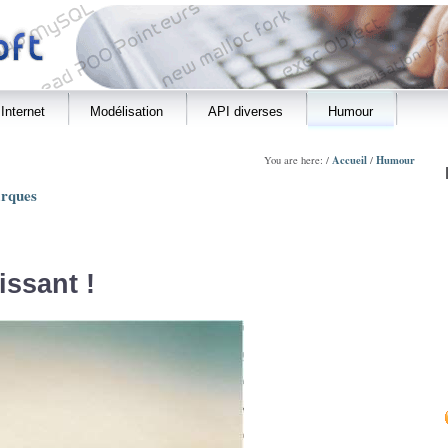
Internet
Modélisation
API diverses
Humour
Accueil
Humour
You are here: /
/
rques
ssant !