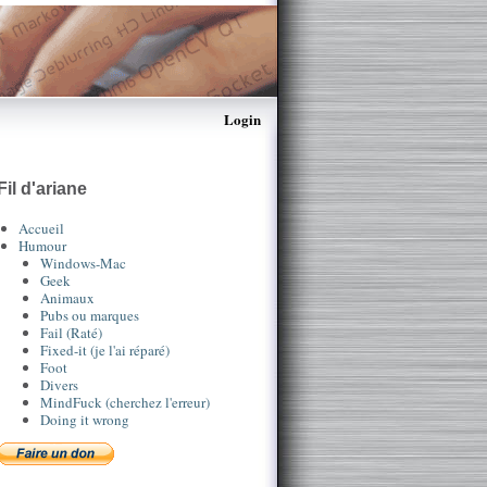
Login
Fil d'ariane
Accueil
Humour
Windows-Mac
Geek
Animaux
Pubs ou marques
Fail (Raté)
Fixed-it (je l'ai réparé)
Foot
Divers
MindFuck (cherchez l'erreur)
Doing it wrong