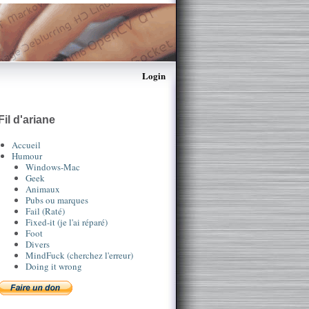
Login
Fil d'ariane
Accueil
Humour
Windows-Mac
Geek
Animaux
Pubs ou marques
Fail (Raté)
Fixed-it (je l'ai réparé)
Foot
Divers
MindFuck (cherchez l'erreur)
Doing it wrong