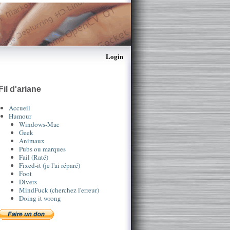
Login
Fil d'ariane
Accueil
Humour
Windows-Mac
Geek
Animaux
Pubs ou marques
Fail (Raté)
Fixed-it (je l'ai réparé)
Foot
Divers
MindFuck (cherchez l'erreur)
Doing it wrong