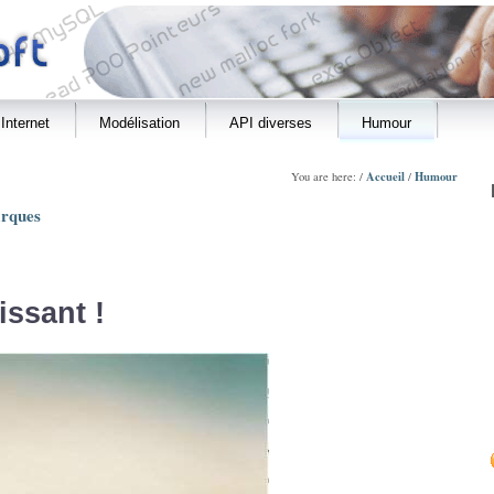
Internet
Modélisation
API diverses
Humour
Accueil
Humour
You are here: /
/
rques
ssant !