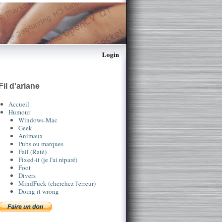
Login
Fil d'ariane
Accueil
Humour
Windows-Mac
Geek
Animaux
Pubs ou marques
Fail (Raté)
Fixed-it (je l'ai réparé)
Foot
Divers
MindFuck (cherchez l'erreur)
Doing it wrong