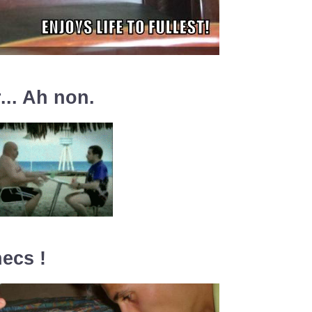
... Ah non.
hecs !