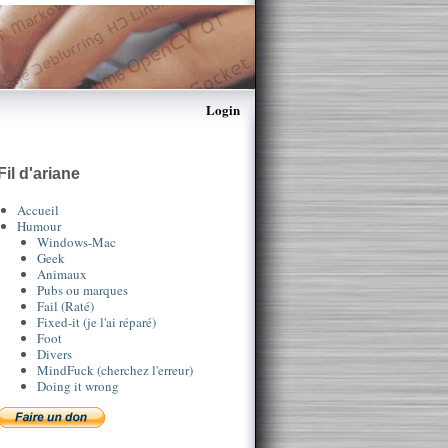
Login
Fil d'ariane
Accueil
Humour
Windows-Mac
Geek
Animaux
Pubs ou marques
Fail (Raté)
Fixed-it (je l'ai réparé)
Foot
Divers
MindFuck (cherchez l'erreur)
Doing it wrong