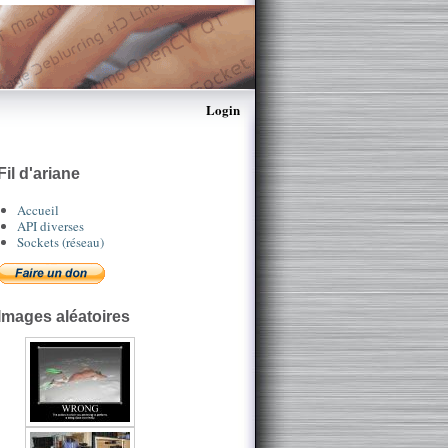
Login
Fil d'ariane
Accueil
API diverses
Sockets (réseau)
Images aléatoires