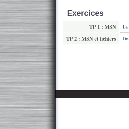
Exercices
TP 1 : MSN
La 
TP 2 : MSN et fichiers
On 