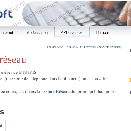
Internet
Modélisation
API diverses
Humour
Accueil
API diverses
Sockets (réseau)
You are here: /
/
/
réseau
s élèves de BTS IRIS.
 (une sorte de téléphone dans l'ordinateur) pour pouvoir
section Réseau
ce cours, c'est dans la
du forum qu'il faut poser
s
nt