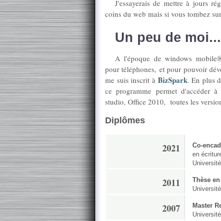
J'essayerais de mettre à jours r
coins du web mais si vous tombez sur 
Un peu de moi...
A l'époque de windows mobile®
pour téléphones, et pour pouvoir déve
BizSpark
me suis inscrit à
. En plus 
ce programme permet d'accéder à u
studio, Office 2010, toutes les versi
Diplômes
2021
Co-encad
en écritu
Universit
2011
Thèse en
Universit
2007
Master Re
Universit