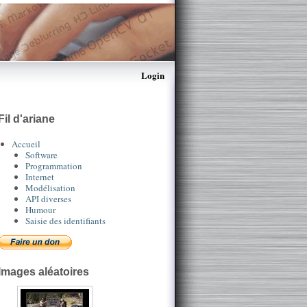
Login
Fil d'ariane
Accueil
Software
Programmation
Internet
Modélisation
API diverses
Humour
Saisie des identifiants
Images aléatoires