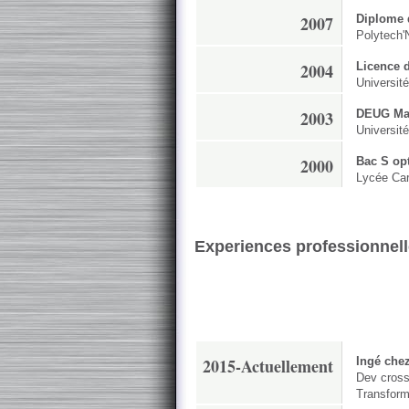
2007
Diplome d
Polytech'
2004
Licence 
Universit
2003
DEUG Mat
Universit
2000
Bac S op
Lycée Car
Experiences professionnel
2015-Actuellement
Ingé che
Dev cross
Transforme