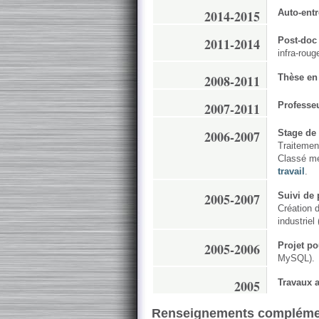
2014-2015
Auto-ent
2011-2014
Post-doc
infra-roug
2008-2011
Thèse en
2007-2011
Professe
2006-2007
Stage de 
Traitemen
Classé me
travail
.
2005-2007
Suivi de 
Création 
industriel
2005-2006
Projet p
MySQL).
2005
Travaux a
Renseignements compléme