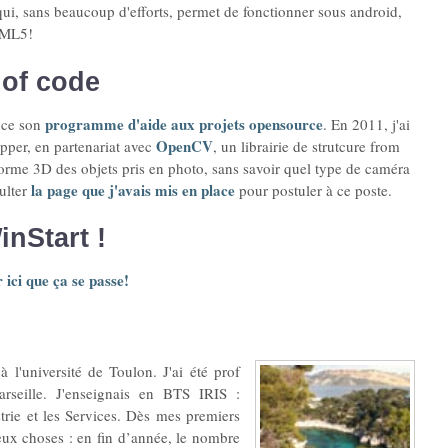
ui, sans beaucoup d'efforts, permet de fonctionner sous android,
TML5!
of code
programme d'aide aux projets opensource
nce son
. En 2011, j'ai
OpenCV
opper, en partenariat avec
, un librairie de strutcure from
 forme 3D des objets pris en photo, sans savoir quel type de caméra
la page que j'avais mis en place
ulter
pour postuler à ce poste.
nStart !
 ici que ça se passe!
 l'université de Toulon. J'ai été prof
rseille. J'enseignais en BTS IRIS :
trie et les Services. Dès mes premiers
ux choses : en fin d’année, le nombre