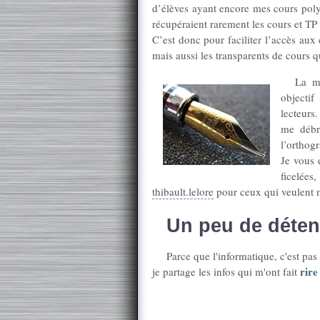
d’élèves ayant encore mes cours polyc
récupéraient rarement les cours et TP 
C’est donc pour faciliter l’accès aux
mais aussi les transparents de cours q
La mi
objectif
lecteurs
me débro
l’orthog
Je vous 
ficelées
thibault.lelore
pour ceux qui veulent m
Un peu de détent
Parce que l'informatique, c'est pa
rire
je partage les infos qui m'ont fait