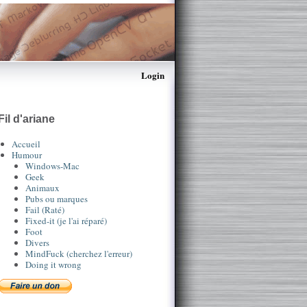
Login
Fil d'ariane
Accueil
Humour
Windows-Mac
Geek
Animaux
Pubs ou marques
Fail (Raté)
Fixed-it (je l'ai réparé)
Foot
Divers
MindFuck (cherchez l'erreur)
Doing it wrong