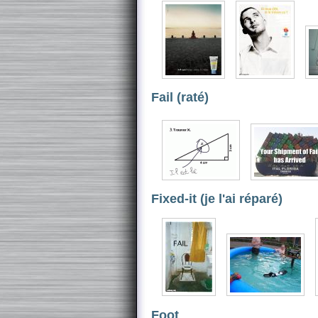
Fail (raté)
Fixed-it (je l'ai réparé)
Foot