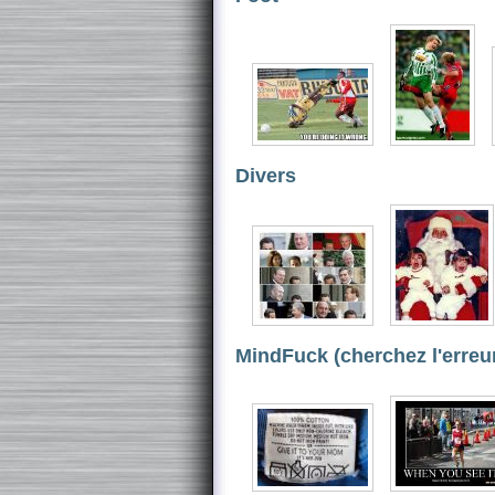
Divers
MindFuck (cherchez l'erreu