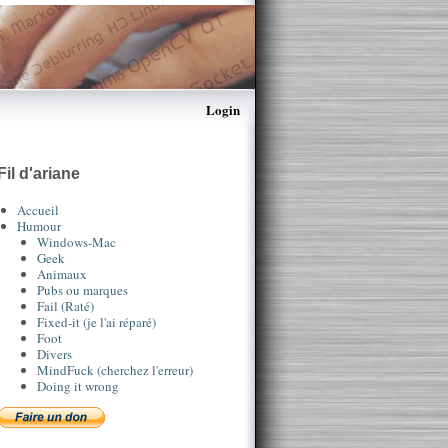
Login
Fil d'ariane
Accueil
Humour
Windows-Mac
Geek
Animaux
Pubs ou marques
Fail (Raté)
Fixed-it (je l'ai réparé)
Foot
Divers
MindFuck (cherchez l'erreur)
Doing it wrong