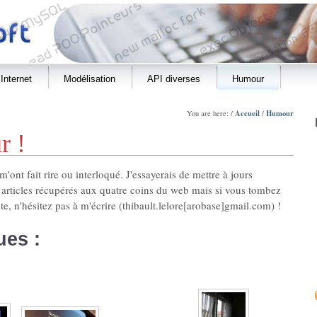
Internet
Modélisation
API diverses
Humour
Accueil
Humour
You are here: /
/
r !
'ont fait rire ou interloqué. J'essayerais de mettre à jours
 articles récupérés aux quatre coins du web mais si vous tombez
te, n'hésitez pas à m'écrire (thibault.lelore[arobase]gmail.com) !
ues :