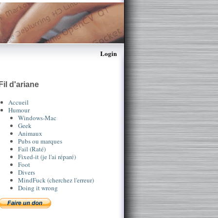
Login
Fil d'ariane
Accueil
Humour
Windows-Mac
Geek
Animaux
Pubs ou marques
Fail (Raté)
Fixed-it (je l'ai réparé)
Foot
Divers
MindFuck (cherchez l'erreur)
Doing it wrong