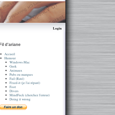
Login
Fil d'ariane
Accueil
Humour
Windows-Mac
Geek
Animaux
Pubs ou marques
Fail (Raté)
Fixed-it (je l'ai réparé)
Foot
Divers
MindFuck (cherchez l'erreur)
Doing it wrong