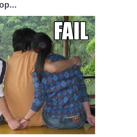
op...