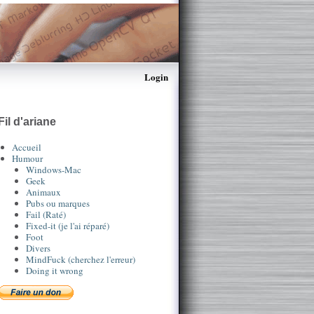
Login
Fil d'ariane
Accueil
Humour
Windows-Mac
Geek
Animaux
Pubs ou marques
Fail (Raté)
Fixed-it (je l'ai réparé)
Foot
Divers
MindFuck (cherchez l'erreur)
Doing it wrong