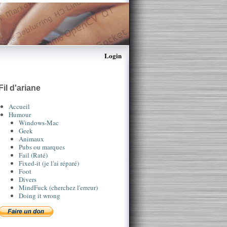
Login
Fil d'ariane
Accueil
Humour
Windows-Mac
Geek
Animaux
Pubs ou marques
Fail (Raté)
Fixed-it (je l'ai réparé)
Foot
Divers
MindFuck (cherchez l'erreur)
Doing it wrong