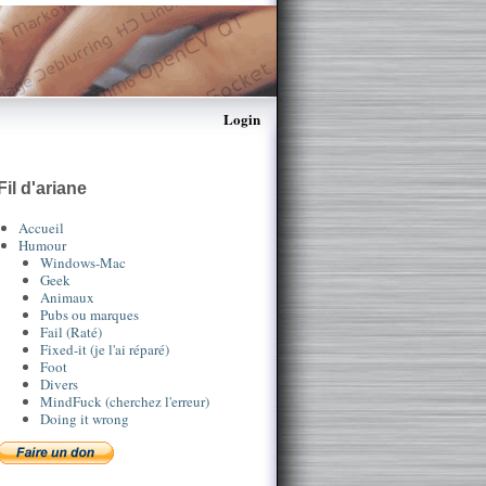
Login
Fil d'ariane
Accueil
Humour
Windows-Mac
Geek
Animaux
Pubs ou marques
Fail (Raté)
Fixed-it (je l'ai réparé)
Foot
Divers
MindFuck (cherchez l'erreur)
Doing it wrong